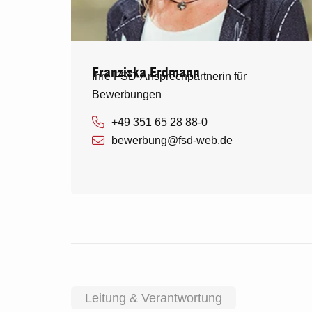
Franziska Erdmann
Ihre FSD-Ansprechpartnerin für
Bewerbungen
+49 351 65 28 88-0
bewerbung@fsd-web.de
Leitung & Verantwortung