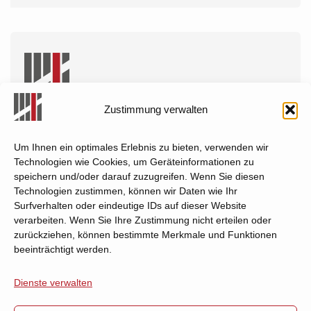
Zustimmung verwalten
Zentrale Stelle nach StVG
FSD Fahrzeugsystemdaten GmbH
Um Ihnen ein optimales Erlebnis zu bieten, verwenden wir
Technologien wie Cookies, um Geräteinformationen zu
Wintergartenstraße 4
speichern und/oder darauf zuzugreifen. Wenn Sie diesen
01307 Dresden
Technologien zustimmen, können wir Daten wie Ihr
Surfverhalten oder eindeutige IDs auf dieser Website
verarbeiten. Wenn Sie Ihre Zustimmung nicht erteilen oder
Über die FSD – Zentrale
Kontakt
zurückziehen, können bestimmte Merkmale und Funktionen
Stelle
beeinträchtigt werden.
Impressum
Die moderne
Dienste verwalten
Fahrzeugprüfung
Cookie-Richtlinie
Karriere
Datenschutz